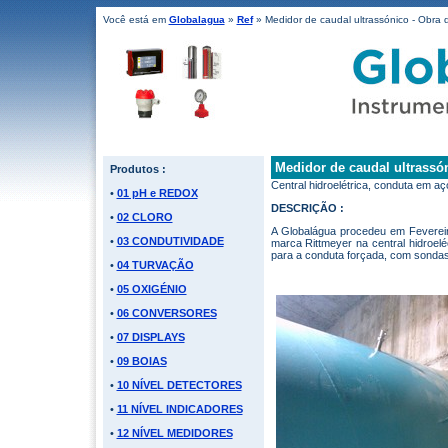
Você está em
Globalagua
»
Ref
» Medidor de caudal ultrassónico - Obra 
Medidor de caudal ultrassón
Produtos :
Central hidroelétrica, conduta em 
•
01 pH e REDOX
DESCRIÇÃO :
•
02 CLORO
A Globalágua procedeu em Feverei
•
03 CONDUTIVIDADE
marca Rittmeyer na central hidroelé
para a conduta forçada, com sondas
•
04 TURVAÇÃO
•
05 OXIGÉNIO
•
06 CONVERSORES
•
07 DISPLAYS
•
09 BOIAS
•
10 NÍVEL DETECTORES
•
11 NÍVEL INDICADORES
•
12 NÍVEL MEDIDORES