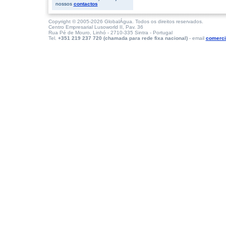
nossos
contactos
Copyright © 2005-2026 GlobalÁgua. Todos os direitos reservados.
Centro Empresarial Lusoworld II, Pav. 36
Rua Pé de Mouro, Linhó - 2710-335 Sintra - Portugal
Tel.
+351 219 237 720 (chamada para rede fixa nacional)
- email
comerci