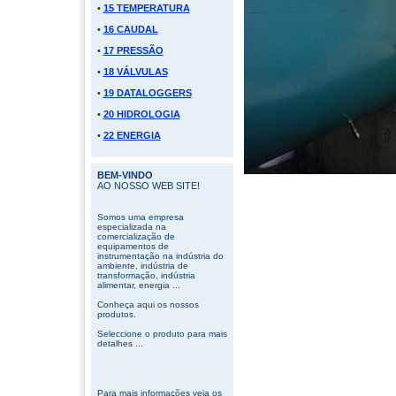
•
15 TEMPERATURA
•
16 CAUDAL
•
17 PRESSÃO
•
18 VÁLVULAS
•
19 DATALOGGERS
•
20 HIDROLOGIA
•
22 ENERGIA
BEM-VINDO
AO NOSSO WEB SITE!
Somos uma empresa
especializada na
comercialização de
equipamentos de
instrumentação na indústria do
ambiente, indústria de
transformação, indústria
alimentar, energia ...
Conheça aqui os nossos
produtos.
Seleccione o produto para mais
detalhes ...
Para mais informações veja os