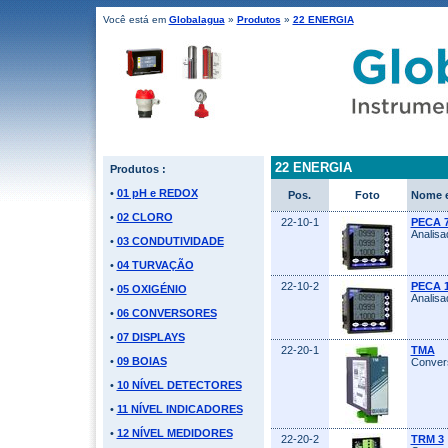
Você está em
Globalagua
»
Produtos
»
22 ENERGIA
22 ENERGIA
Produtos :
•
01 pH e REDOX
Pos.
Foto
Nome e
•
02 CLORO
22-10-1
PECA 7
Analisa
•
03 CONDUTIVIDADE
•
04 TURVAÇÃO
22-10-2
PECA 
•
05 OXIGÉNIO
Analisa
•
06 CONVERSORES
•
07 DISPLAYS
22-20-1
TMA
•
09 BOIAS
Convers
•
10 NÍVEL DETECTORES
•
11 NÍVEL INDICADORES
•
12 NÍVEL MEDIDORES
22-20-2
TRM 3