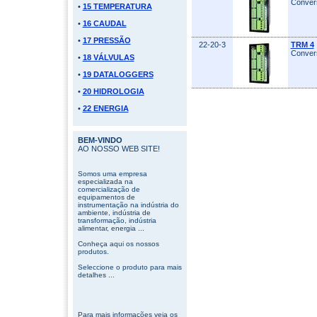
Convers
•
15 TEMPERATURA
•
16 CAUDAL
•
17 PRESSÃO
22-20-3
TRM 4
Convers
•
18 VÁLVULAS
•
19 DATALOGGERS
•
20 HIDROLOGIA
•
22 ENERGIA
BEM-VINDO
AO NOSSO WEB SITE!
Somos uma empresa
especializada na
comercialização de
equipamentos de
instrumentação na indústria do
ambiente, indústria de
transformação, indústria
alimentar, energia ...
Conheça aqui os nossos
produtos.
Seleccione o produto para mais
detalhes ...
Para mais informações veja os