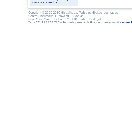
nossos
contactos
Copyright © 2005-2026 GlobalÁgua. Todos os direitos reservados.
Centro Empresarial Lusoworld II, Pav. 36
Rua Pé de Mouro, Linhó - 2710-335 Sintra - Portugal
Tel.
+351 219 237 720 (chamada para rede fixa nacional)
- email
comerci