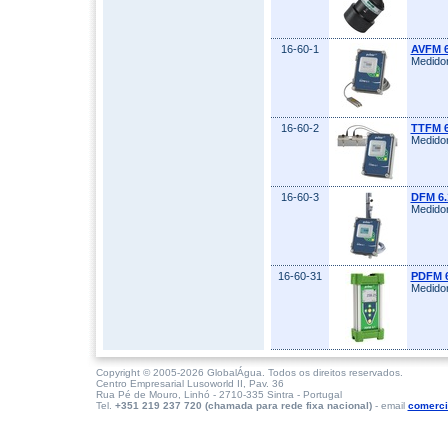
16-60-1
AVFM 6
Medidor
16-60-2
TTFM 6
Medidor
16-60-3
DFM 6.
Medidor
16-60-31
PDFM 6
Medidor
Copyright © 2005-2026 GlobalÁgua. Todos os direitos reservados.
Centro Empresarial Lusoworld II, Pav. 36
Rua Pé de Mouro, Linhó - 2710-335 Sintra - Portugal
Tel.
+351 219 237 720 (chamada para rede fixa nacional)
- email
comerci