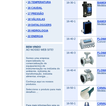
•
15 TEMPERATURA
16-30-1
BAMO
Medidor
•
16 CAUDAL
•
17 PRESSÃO
•
18 VÁLVULAS
16-40-1
BAMO
Medidor
•
19 DATALOGGERS
•
20 HIDROLOGIA
•
22 ENERGIA
16-40-2
FLOMA
Convers
BEM-VINDO
AO NOSSO WEB SITE!
16-40-3
FLOMA
Sensor 
Somos uma empresa
especializada na
comercialização de
equipamentos de
instrumentação na indústria do
16-40-4
FLOMA
ambiente, indústria de
Medidor
transformação, indústria
alimentar, energia ...
Conheça aqui os nossos
produtos.
16-50-1
CANAL
Seleccione o produto para mais
Medida 
detalhes ...
16-50-1
CANAL
Para mais informações veja os