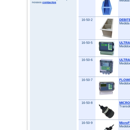
Medida 
nossos
contactos
16-50-2
DEBIT
Medida 
16-50-5
ULTRA 
Medidor
16-50-6
ULTRA 
Medidor
16-50-7
FLOW
Medidor
16-50-8
MICR
Transdu
16-50-9
MicroF
Medidor