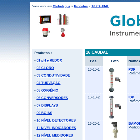
Você está em
Globalagua
»
Produtos
»
16 CAUDAL
16 CAUDAL
Produtos :
•
01 pH e REDOX
Pos.
Foto
Nome e
•
02 CLORO
16-10-1
PDP
Rotâmet
•
03 CONDUTIVIDADE
•
04 TURVAÇÃO
•
05 OXIGÉNIO
16-10-2
IDP
•
06 CONVERSORES
Rotâmet
•
07 DISPLAYS
•
09 BOIAS
•
10 NÍVEL DETECTORES
16-20-1
BAMO
Medidor
•
11 NÍVEL INDICADORES
•
12 NÍVEL MEDIDORES