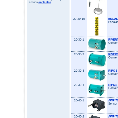
nossos
contactos
20-20-10
ESCAL
Escalas
20-30-1
RIVERT
Convers
20-30-2
RIVERT
Convers
20-30-3
RIPOS 
Convers
20-30-4
RIPOS 
Convers
20-40-1
AWP 7
Sensor 
20-40-2
AWP 7