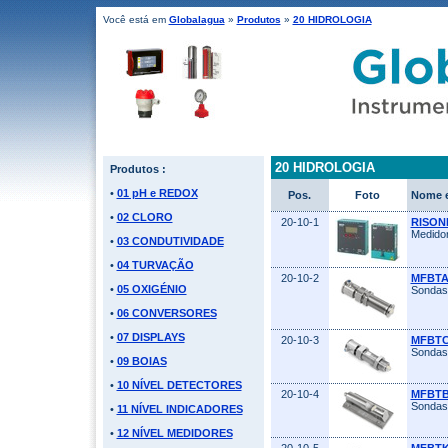
Você está em
Globalagua
»
Produtos
»
20 HIDROLOGIA
20 HIDROLOGIA
Produtos :
•
01 pH e REDOX
Pos.
Foto
Nome e
•
02 CLORO
20-10-1
RISON
Medidor
•
03 CONDUTIVIDADE
•
04 TURVAÇÃO
20-10-2
MFBT
•
05 OXIGÉNIO
Sondas 
•
06 CONVERSORES
•
07 DISPLAYS
20-10-3
MFBT
Sondas 
•
09 BOIAS
•
10 NÍVEL DETECTORES
20-10-4
MFBT
Sondas 
•
11 NÍVEL INDICADORES
•
12 NÍVEL MEDIDORES