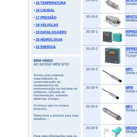
20-10-5
MFBT
•
15 TEMPERATURA
Sondas 
•
16 CAUDAL
20-10-6
MFATG
•
17 PRESSÃO
Medidor
•
18 VÁLVULAS
20-20-1
RIPRE
•
19 DATALOGGERS
Medidor
•
20 HIDROLOGIA
•
22 ENERGIA
20-20-2
RIPRE
Control
TCP/IP
BEM-VINDO
AO NOSSO WEB SITE!
20-20-3
MPC
Sonda d
Somos uma empresa
especializada na
comercialização de
equipamentos de
20-20-4
MPB
instrumentação na indústria do
Sonda d
ambiente, indústria de
transformação, indústria
alimentar, energia ...
Conheça aqui os nossos
20-20-5
MPJ
produtos.
Sonda d
Seleccione o produto para mais
detalhes ...
20-20-9
MEDID
Medição
Para mais informações veja os