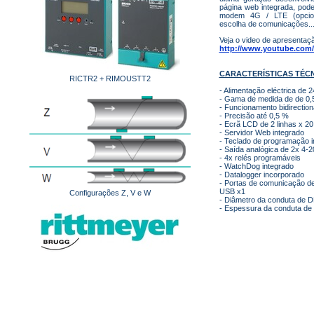
página web integrada, pode
modem 4G / LTE (opciona
escolha de comunicações..
Veja o video de apresentaç
http://www.youtube.co
CARACTERÍSTICAS TÉCN
RICTR2 + RIMOUSTT2
- Alimentação eléctrica de 
- Gama de medida de de 0,5
- Funcionamento bidirection
- Precisão até 0,5 %
- Ecrã LCD de 2 linhas x 20
- Servidor Web integrado
- Teclado de programação i
- Saída analógica de 2x 4-
- 4x relés programáveis
- WatchDog integrado
- Datalogger incorporado
- Portas de comunicação de
USB x1
Configurações Z, V e W
- Diâmetro da conduta de D
- Espessura da conduta de 