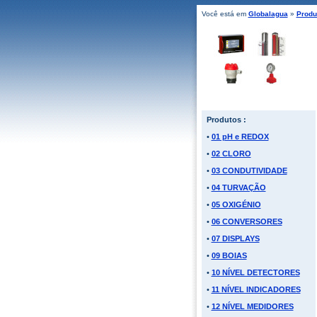
Você está em
Globalagua
»
Produ
Produtos :
•
01 pH e REDOX
•
02 CLORO
•
03 CONDUTIVIDADE
•
04 TURVAÇÃO
•
05 OXIGÉNIO
•
06 CONVERSORES
•
07 DISPLAYS
•
09 BOIAS
•
10 NÍVEL DETECTORES
•
11 NÍVEL INDICADORES
•
12 NÍVEL MEDIDORES