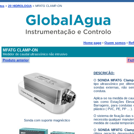
tos
»
20 HIDROLOGIA
» MFATG CLAMP-ON
Home page
•
Quem somos
•
Ref
MFATG CLAMP-ON
Medidor de caudal ultrassónico não intrusivo
Produto anterior
Fic
DESCRIÇÃO:
O
SONDA MFATG Clamp
tipo ultrassónico por dife
sondas externas, não sen
conduta.
Aplica-se na medida de cau
tais como Estações Elevató
Barragens, para condutas 
plástico ( PVC, PE, PP ... ).
O sistema de fixação das s
necessita qualquer manuten
Sonda com suporte magnéctico
medida de caudal temporári
O
SONDA MFATG Clamp
última geração desenvolv