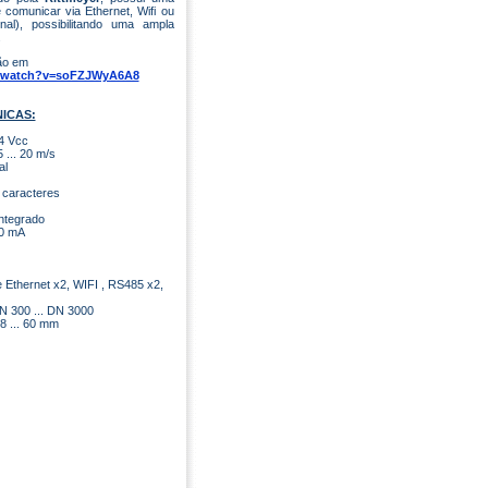
 comunicar via Ethernet, Wifi ou
l), possibilitando uma ampla
.
ão em
m/watch?v=soFZJWyA6A8
ICAS:
24 Vcc
 ... 20 m/s
al
 caracteres
ntegrado
20 mA
 Ethernet x2, WIFI , RS485 x2,
N 300 ... DN 3000
8 ... 60 mm