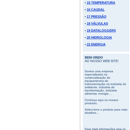
•
15 TEMPERATURA
•
16 CAUDAL
•
17 PRESSÃO
•
18 VÁLVULAS
•
19 DATALOGGERS
•
20 HIDROLOGIA
•
22 ENERGIA
BEM-VINDO
AO NOSSO WEB SITE!
Somos uma empresa
especializada na
comercialização de
equipamentos de
instrumentação na indústria do
ambiente, indústria de
transformação, indústria
alimentar, energia ...
Conheça aqui os nossos
produtos.
Seleccione o produto para mais
detalhes ...
Para mais informações veja os