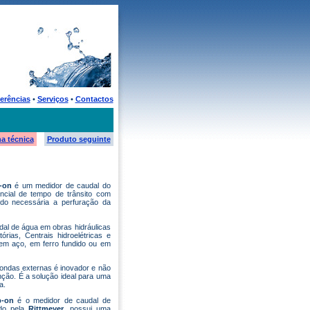
erências
•
Serviços
•
Contactos
ha técnica
Produto seguinte
-on
é um medidor de caudal do
rencial de tempo de trânsito com
do necessária a perfuração da
dal de água em obras hidráulicas
rias, Centrais hidroelétricas e
em aço, em ferro fundido ou em
ondas externas é inovador e não
ção. É a solução ideal para uma
a.
-on
é o medidor de caudal de
ido pela
Rittmeyer
, possui uma