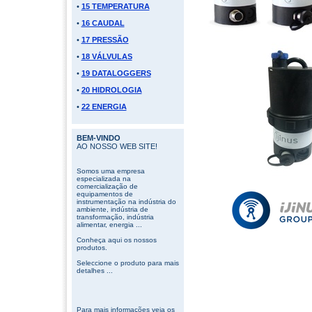
•
15 TEMPERATURA
•
16 CAUDAL
•
17 PRESSÃO
•
18 VÁLVULAS
•
19 DATALOGGERS
•
20 HIDROLOGIA
•
22 ENERGIA
BEM-VINDO
AO NOSSO WEB SITE!
Somos uma empresa
especializada na
comercialização de
equipamentos de
instrumentação na indústria do
ambiente, indústria de
transformação, indústria
alimentar, energia ...
Conheça aqui os nossos
produtos.
Seleccione o produto para mais
detalhes ...
Para mais informações veja os