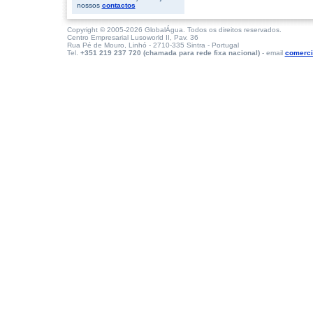
nossos
contactos
Copyright © 2005-2026 GlobalÁgua. Todos os direitos reservados.
Centro Empresarial Lusoworld II, Pav. 36
Rua Pé de Mouro, Linhó - 2710-335 Sintra - Portugal
Tel.
+351 219 237 720 (chamada para rede fixa nacional)
- email
comerci