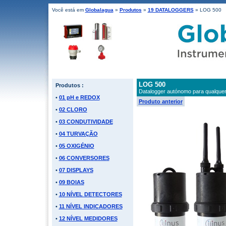
Você está em
Globalagua
»
Produtos
»
19 DATALOGGERS
» LOG 500
LOG 500
Produtos :
Datalogger autónomo para qualquer
•
01 pH e REDOX
Produto anterior
•
02 CLORO
•
03 CONDUTIVIDADE
•
04 TURVAÇÃO
•
05 OXIGÉNIO
•
06 CONVERSORES
•
07 DISPLAYS
•
09 BOIAS
•
10 NÍVEL DETECTORES
•
11 NÍVEL INDICADORES
•
12 NÍVEL MEDIDORES