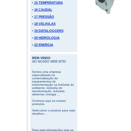
•
15 TEMPERATURA
•
16 CAUDAL
•
17 PRESSÃO
•
18 VÁLVULAS
•
19 DATALOGGERS
•
20 HIDROLOGIA
•
22 ENERGIA
BEM-VINDO
AO NOSSO WEB SITE!
Somos uma empresa
especializada na
comercialização de
equipamentos de
instrumentação na indústria do
ambiente, indústria de
transformação, indústria
alimentar, energia ...
Conheça aqui os nossos
produtos.
Seleccione o produto para mais
detalhes ...
Para mais informações veja os