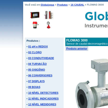
Você está em
Globalagua
»
Produtos
»
16 CAUDAL
» FLOMAG 3000
FLOMAG 3000
Produtos :
Sensor de caudal electromagnétic
•
01 pH e REDOX
Produto anterior
•
02 CLORO
•
03 CONDUTIVIDADE
•
04 TURVAÇÃO
•
05 OXIGÉNIO
•
06 CONVERSORES
•
07 DISPLAYS
•
09 BOIAS
•
10 NÍVEL DETECTORES
•
11 NÍVEL INDICADORES
•
12 NÍVEL MEDIDORES