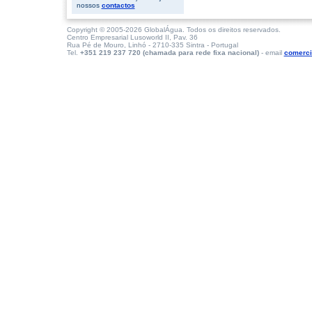
nossos
contactos
Copyright © 2005-2026 GlobalÁgua. Todos os direitos reservados.
Centro Empresarial Lusoworld II, Pav. 36
Rua Pé de Mouro, Linhó - 2710-335 Sintra - Portugal
Tel.
+351 219 237 720 (chamada para rede fixa nacional)
- email
comerci