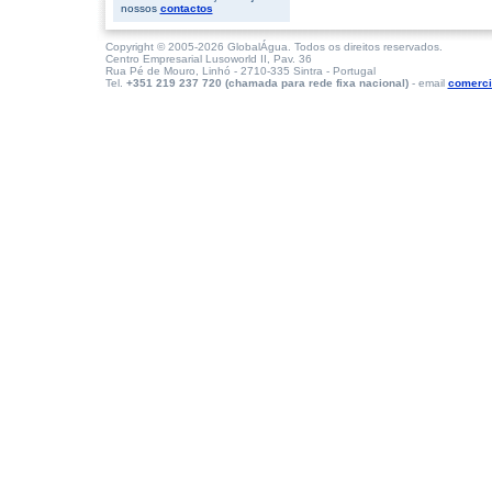
nossos
contactos
Copyright © 2005-2026 GlobalÁgua. Todos os direitos reservados.
Centro Empresarial Lusoworld II, Pav. 36
Rua Pé de Mouro, Linhó - 2710-335 Sintra - Portugal
Tel.
+351 219 237 720 (chamada para rede fixa nacional)
- email
comerci