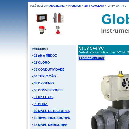
Você está em
Globalagua
»
Produtos
»
18 VÁLVULAS
» VP3V S4-PVC
VP3V S4-PVC
Produtos :
Válvulas pneumáticas em PVC de 3
•
01 pH e REDOX
Produto anterior
•
02 CLORO
•
03 CONDUTIVIDADE
•
04 TURVAÇÃO
•
05 OXIGÉNIO
•
06 CONVERSORES
•
07 DISPLAYS
•
09 BOIAS
•
10 NÍVEL DETECTORES
•
11 NÍVEL INDICADORES
•
12 NÍVEL MEDIDORES