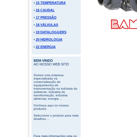
•
15 TEMPERATURA
•
16 CAUDAL
•
17 PRESSÃO
•
18 VÁLVULAS
•
19 DATALOGGERS
•
20 HIDROLOGIA
•
22 ENERGIA
BEM-VINDO
AO NOSSO WEB SITE!
Somos uma empresa
especializada na
comercialização de
equipamentos de
instrumentação na indústria do
ambiente, indústria de
transformação, indústria
alimentar, energia ...
Conheça aqui os nossos
produtos.
Seleccione o produto para mais
detalhes ...
Para mais informações veja os