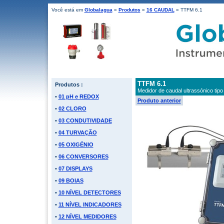
Você está em
Globalagua
»
Produtos
»
16 CAUDAL
» TTFM 6.1
TTFM 6.1
Produtos :
Medidor de caudal ultrassónico tip
•
01 pH e REDOX
Produto anterior
•
02 CLORO
•
03 CONDUTIVIDADE
•
04 TURVAÇÃO
•
05 OXIGÉNIO
•
06 CONVERSORES
•
07 DISPLAYS
•
09 BOIAS
•
10 NÍVEL DETECTORES
•
11 NÍVEL INDICADORES
•
12 NÍVEL MEDIDORES