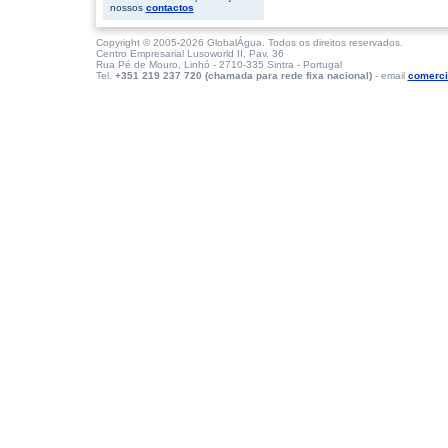
nossos
contactos
Copyright © 2005-2026 GlobalÁgua. Todos os direitos reservados.
Centro Empresarial Lusoworld II, Pav. 36
Rua Pé de Mouro, Linhó - 2710-335 Sintra - Portugal
Tel.
+351 219 237 720 (chamada para rede fixa nacional)
- email
comerci