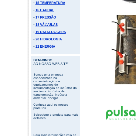
•
15 TEMPERATURA
•
16 CAUDAL
•
17 PRESSÃO
•
18 VÁLVULAS
•
19 DATALOGGERS
•
20 HIDROLOGIA
•
22 ENERGIA
BEM-VINDO
AO NOSSO WEB SITE!
Somos uma empresa
especializada na
comercialização de
equipamentos de
instrumentação na indústria do
ambiente, indústria de
transformação, indústria
alimentar, energia ...
Conheça aqui os nossos
produtos.
Seleccione o produto para mais
detalhes ...
Para mais informações veja os