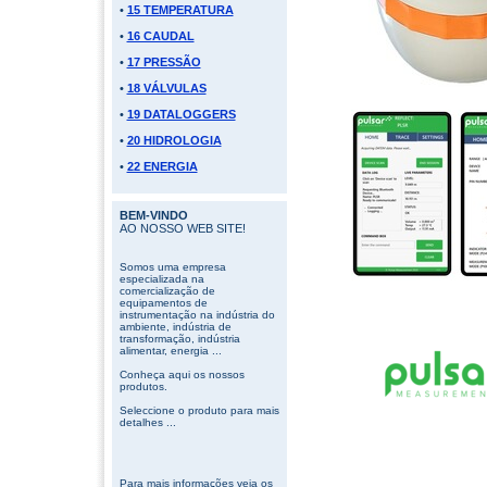
•
15 TEMPERATURA
•
16 CAUDAL
•
17 PRESSÃO
•
18 VÁLVULAS
•
19 DATALOGGERS
•
20 HIDROLOGIA
•
22 ENERGIA
BEM-VINDO
AO NOSSO WEB SITE!
Somos uma empresa
especializada na
comercialização de
equipamentos de
instrumentação na indústria do
ambiente, indústria de
transformação, indústria
alimentar, energia ...
Conheça aqui os nossos
produtos.
Seleccione o produto para mais
detalhes ...
Para mais informações veja os