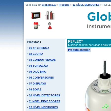
Você está em
Globalagua
»
Produtos
»
12 NÍVEL MEDIDORES
» REFLE
REFLECT
Produtos :
Medidor de nível por radar a dois 
•
01 pH e REDOX
Produto anterior
•
02 CLORO
•
03 CONDUTIVIDADE
•
04 TURVAÇÃO
•
05 OXIGÉNIO
•
06 CONVERSORES
•
07 DISPLAYS
•
09 BOIAS
•
10 NÍVEL DETECTORES
•
11 NÍVEL INDICADORES
•
12 NÍVEL MEDIDORES