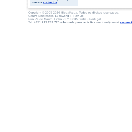
nossos
contactos
Copyright © 2005-2026 GlobalÁgua. Todos os direitos reservados.
Centro Empresarial Lusoworld II, Pav. 36
Rua Pé de Mouro, Linhó - 2710-335 Sintra - Portugal
Tel.
+351 219 237 720 (chamada para rede fixa nacional)
- email
comerci