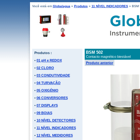
Você está em
Globalagua
»
Produtos
»
11 NÍVEL INDICADORES
» BSM 
BSM 502
Produtos :
Contacto magnético biestável
•
01 pH e REDOX
Produto anterior
•
02 CLORO
•
03 CONDUTIVIDADE
•
04 TURVAÇÃO
•
05 OXIGÉNIO
•
06 CONVERSORES
•
07 DISPLAYS
•
09 BOIAS
•
10 NÍVEL DETECTORES
•
11 NÍVEL INDICADORES
•
12 NÍVEL MEDIDORES