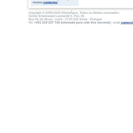
nossos
contactos
Copyright © 2005-2026 GlobalÁgua. Todos os direitos reservados.
Centro Empresarial Lusoworld II, Pav. 36
Rua Pé de Mouro, Linhó - 2710-335 Sintra - Portugal
Tel.
+351 219 237 720 (chamada para rede fixa nacional)
- email
comerci