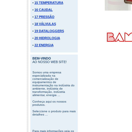
•
15 TEMPERATURA
•
16 CAUDAL
•
17 PRESSÃO
•
18 VÁLVULAS
•
19 DATALOGGERS
•
20 HIDROLOGIA
•
22 ENERGIA
BEM-VINDO
AO NOSSO WEB SITE!
Somos uma empresa
especializada na
comercialização de
equipamentos de
instrumentação na indústria do
ambiente, indústria de
transformação, indústria
alimentar, energia ...
Conheça aqui os nossos
produtos.
Seleccione o produto para mais
detalhes ...
Para mais informações veja os