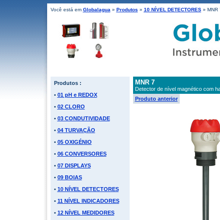
Você está em
Globalagua
»
Produtos
»
10 NÍVEL DETECTORES
» MNR 
MNR 7
Produtos :
Detector de nível magnético com h
•
01 pH e REDOX
Produto anterior
•
02 CLORO
•
03 CONDUTIVIDADE
•
04 TURVAÇÃO
•
05 OXIGÉNIO
•
06 CONVERSORES
•
07 DISPLAYS
•
09 BOIAS
•
10 NÍVEL DETECTORES
•
11 NÍVEL INDICADORES
•
12 NÍVEL MEDIDORES