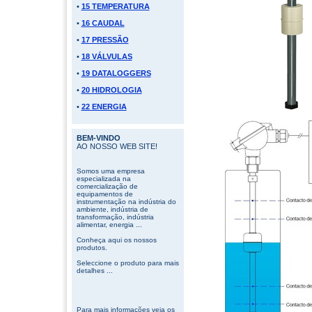
•
15 TEMPERATURA
•
16 CAUDAL
•
17 PRESSÃO
•
18 VÁLVULAS
•
19 DATALOGGERS
•
20 HIDROLOGIA
•
22 ENERGIA
BEM-VINDO
AO NOSSO WEB SITE!
Somos uma empresa
especializada na
comercialização de
equipamentos de
instrumentação na indústria do
ambiente, indústria de
transformação, indústria
alimentar, energia ...
Conheça aqui os nossos
produtos.
Seleccione o produto para mais
detalhes ...
Para mais informações veja os