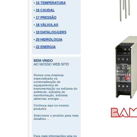
•
15 TEMPERATURA
•
16 CAUDAL
•
17 PRESSÃO
•
18 VÁLVULAS
•
19 DATALOGGERS
•
20 HIDROLOGIA
•
22 ENERGIA
BEM-VINDO
AO NOSSO WEB SITE!
Somos uma empresa
especializada na
comercialização de
equipamentos de
instrumentação na indústria do
ambiente, indústria de
transformação, indústria
alimentar, energia ...
Conheça aqui os nossos
produtos.
Seleccione o produto para mais
detalhes ...
Para mais informações veja os