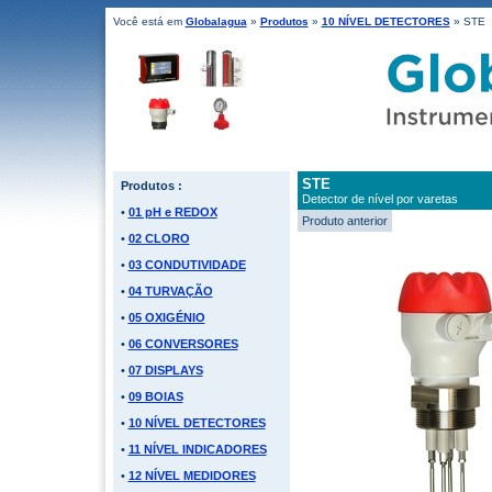
Você está em
Globalagua
»
Produtos
»
10 NÍVEL DETECTORES
» STE
STE
Produtos :
Detector de nível por varetas
•
01 pH e REDOX
Produto anterior
•
02 CLORO
•
03 CONDUTIVIDADE
•
04 TURVAÇÃO
•
05 OXIGÉNIO
•
06 CONVERSORES
•
07 DISPLAYS
•
09 BOIAS
•
10 NÍVEL DETECTORES
•
11 NÍVEL INDICADORES
•
12 NÍVEL MEDIDORES