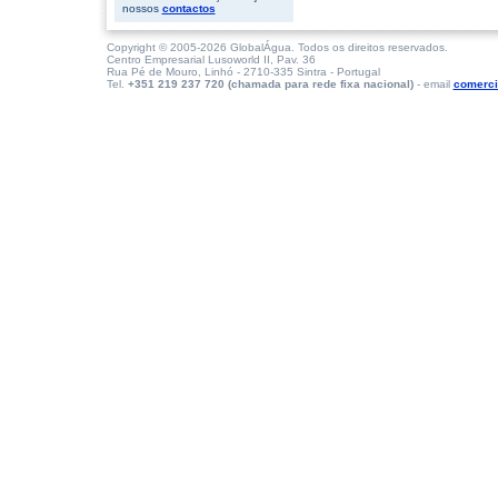
nossos
contactos
Copyright © 2005-2026 GlobalÁgua. Todos os direitos reservados.
Centro Empresarial Lusoworld II, Pav. 36
Rua Pé de Mouro, Linhó - 2710-335 Sintra - Portugal
Tel.
+351 219 237 720 (chamada para rede fixa nacional)
- email
comerci