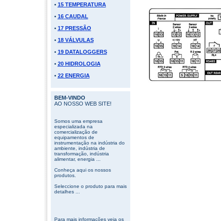
•
15 TEMPERATURA
•
16 CAUDAL
•
17 PRESSÃO
•
18 VÁLVULAS
•
19 DATALOGGERS
•
20 HIDROLOGIA
•
22 ENERGIA
BEM-VINDO
AO NOSSO WEB SITE!
Somos uma empresa
especializada na
comercialização de
equipamentos de
instrumentação na indústria do
ambiente, indústria de
transformação, indústria
alimentar, energia ...
Conheça aqui os nossos
produtos.
Seleccione o produto para mais
detalhes ...
Para mais informações veja os