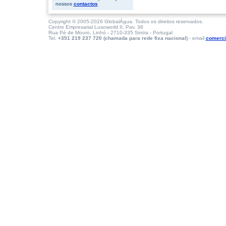
nossos
contactos
Copyright © 2005-2026 GlobalÁgua. Todos os direitos reservados.
Centro Empresarial Lusoworld II, Pav. 36
Rua Pé de Mouro, Linhó - 2710-335 Sintra - Portugal
Tel.
+351 219 237 720 (chamada para rede fixa nacional)
- email
comerci