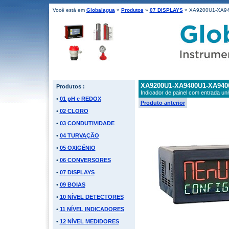
Você está em
Globalagua
»
Produtos
»
07 DISPLAYS
» XA9200U1-XA9
XA9200U1-XA9400U1-XA940
Produtos :
Indicador de painel com entrada uni
•
01 pH e REDOX
Produto anterior
•
02 CLORO
•
03 CONDUTIVIDADE
•
04 TURVAÇÃO
•
05 OXIGÉNIO
•
06 CONVERSORES
•
07 DISPLAYS
•
09 BOIAS
•
10 NÍVEL DETECTORES
•
11 NÍVEL INDICADORES
•
12 NÍVEL MEDIDORES