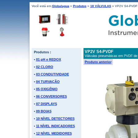
Você está em
Globalagua
»
Produtos
»
18 VÁLVULAS
» VP2V S4-PVDF
VP2V S4-PVDF
Produtos :
Válvulas pneumáticas em PVDF de 
•
01 pH e REDOX
Produto anterior
•
02 CLORO
•
03 CONDUTIVIDADE
•
04 TURVAÇÃO
•
05 OXIGÉNIO
•
06 CONVERSORES
•
07 DISPLAYS
•
09 BOIAS
•
10 NÍVEL DETECTORES
•
11 NÍVEL INDICADORES
•
12 NÍVEL MEDIDORES