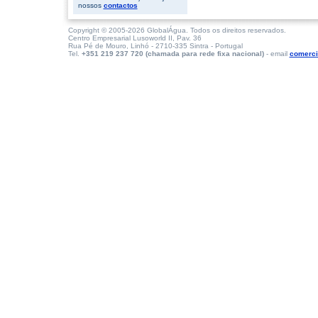
nossos
contactos
Copyright © 2005-2026 GlobalÁgua. Todos os direitos reservados.
Centro Empresarial Lusoworld II, Pav. 36
Rua Pé de Mouro, Linhó - 2710-335 Sintra - Portugal
Tel.
+351 219 237 720 (chamada para rede fixa nacional)
- email
comerci