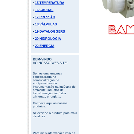
•
15 TEMPERATURA
•
16 CAUDAL
•
17 PRESSÃO
•
18 VÁLVULAS
•
19 DATALOGGERS
•
20 HIDROLOGIA
•
22 ENERGIA
BEM-VINDO
AO NOSSO WEB SITE!
Somos uma empresa
especializada na
comercialização de
equipamentos de
instrumentação na indústria do
ambiente, indústria de
transformação, indústria
alimentar, energia ...
Conheça aqui os nossos
produtos.
Seleccione o produto para mais
detalhes ...
Para mais informações veja os