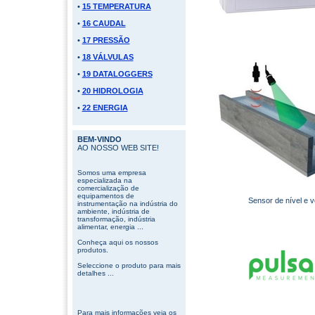
•
15 TEMPERATURA
•
16 CAUDAL
•
17 PRESSÃO
•
18 VÁLVULAS
•
19 DATALOGGERS
•
20 HIDROLOGIA
•
22 ENERGIA
BEM-VINDO
AO NOSSO WEB SITE!
Somos uma empresa
especializada na
comercialização de
equipamentos de
Sensor de nível e v
instrumentação na indústria do
ambiente, indústria de
transformação, indústria
alimentar, energia ...
Conheça aqui os nossos
produtos.
Seleccione o produto para mais
detalhes ...
Para mais informações veja os