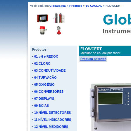
Você está em
Globalagua
»
Produtos
»
16 CAUDAL
» FLOWCERT
FLOWCERT
Produtos :
Medidor de caudal por radar
•
01 pH e REDOX
Produto anterior
•
02 CLORO
•
03 CONDUTIVIDADE
•
04 TURVAÇÃO
•
05 OXIGÉNIO
•
06 CONVERSORES
•
07 DISPLAYS
•
09 BOIAS
•
10 NÍVEL DETECTORES
•
11 NÍVEL INDICADORES
•
12 NÍVEL MEDIDORES