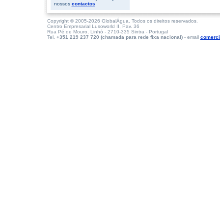
nossos
contactos
Copyright © 2005-2026 GlobalÁgua. Todos os direitos reservados.
Centro Empresarial Lusoworld II, Pav. 36
Rua Pé de Mouro, Linhó - 2710-335 Sintra - Portugal
Tel.
+351 219 237 720 (chamada para rede fixa nacional)
- email
comerci