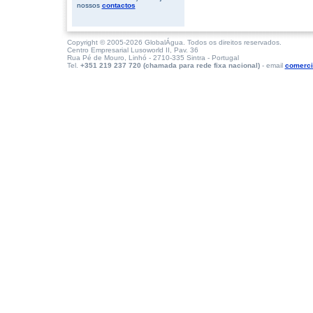
nossos
contactos
Copyright © 2005-2026 GlobalÁgua. Todos os direitos reservados.
Centro Empresarial Lusoworld II, Pav. 36
Rua Pé de Mouro, Linhó - 2710-335 Sintra - Portugal
Tel.
+351 219 237 720 (chamada para rede fixa nacional)
- email
comerci