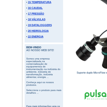
•
15 TEMPERATURA
•
16 CAUDAL
•
17 PRESSÃO
•
18 VÁLVULAS
•
19 DATALOGGERS
•
20 HIDROLOGIA
•
22 ENERGIA
BEM-VINDO
AO NOSSO WEB SITE!
Somos uma empresa
especializada na
comercialização de
equipamentos de
instrumentação na indústria do
ambiente, indústria de
Suporte duplo MicroFlow e
transformação, indústria
alimentar, energia ...
Conheça aqui os nossos
produtos.
Seleccione o produto para mais
detalhes ...
Para mais informações veja os