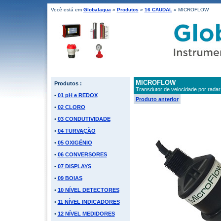
Você está em
Globalagua
»
Produtos
»
16 CAUDAL
» MICROFLOW
MICROFLOW
Produtos :
Transdutor de velocidade por radar
•
01 pH e REDOX
Produto anterior
•
02 CLORO
•
03 CONDUTIVIDADE
•
04 TURVAÇÃO
•
05 OXIGÉNIO
•
06 CONVERSORES
•
07 DISPLAYS
•
09 BOIAS
•
10 NÍVEL DETECTORES
•
11 NÍVEL INDICADORES
•
12 NÍVEL MEDIDORES