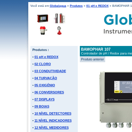
Você está em
Globalagua
»
Produtos
»
01 pH e REDOX
» BAMOPHAR 1
BAMOPHAR 107
Produtos :
Controlador de pH / Redox para me
•
01 pH e REDOX
Produto anterior
•
02 CLORO
•
03 CONDUTIVIDADE
•
04 TURVAÇÃO
•
05 OXIGÉNIO
•
06 CONVERSORES
•
07 DISPLAYS
•
09 BOIAS
•
10 NÍVEL DETECTORES
•
11 NÍVEL INDICADORES
•
12 NÍVEL MEDIDORES