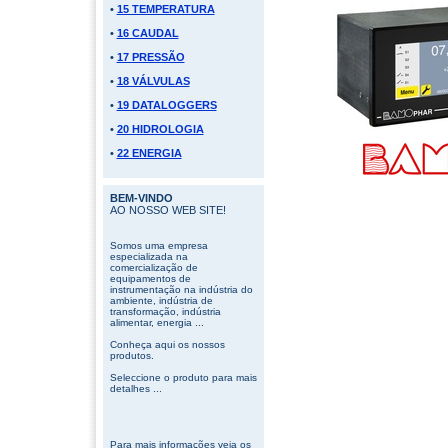
•
15 TEMPERATURA
•
16 CAUDAL
•
17 PRESSÃO
•
18 VÁLVULAS
•
19 DATALOGGERS
•
20 HIDROLOGIA
•
22 ENERGIA
BEM-VINDO
AO NOSSO WEB SITE!
Somos uma empresa
especializada na
comercialização de
equipamentos de
instrumentação na indústria do
ambiente, indústria de
transformação, indústria
alimentar, energia ...
Conheça aqui os nossos
produtos.
Seleccione o produto para mais
detalhes ...
Para mais informações veja os