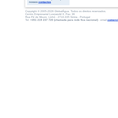
nossos
contactos
Copyright © 2005-2026 GlobalÁgua. Todos os direitos reservados.
Centro Empresarial Lusoworld II, Pav. 36
Rua Pé de Mouro, Linhó - 2710-335 Sintra - Portugal
Tel.
+351 219 237 720 (chamada para rede fixa nacional)
- email
comerci