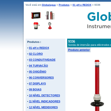
Você está em
Globalagua
»
Produtos
»
01 pH e REDOX
» 9336
9336
Produtos :
Sonda de imersão para eléctrodos 
•
01 pH e REDOX
Produto anterior
•
02 CLORO
•
03 CONDUTIVIDADE
•
04 TURVAÇÃO
•
05 OXIGÉNIO
•
06 CONVERSORES
•
07 DISPLAYS
•
09 BOIAS
•
10 NÍVEL DETECTORES
•
11 NÍVEL INDICADORES
•
12 NÍVEL MEDIDORES