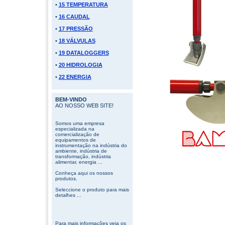
•
15 TEMPERATURA
•
16 CAUDAL
•
17 PRESSÃO
•
18 VÁLVULAS
•
19 DATALOGGERS
•
20 HIDROLOGIA
•
22 ENERGIA
BEM-VINDO
AO NOSSO WEB SITE!
Somos uma empresa
especializada na
comercialização de
equipamentos de
instrumentação na indústria do
ambiente, indústria de
transformação, indústria
alimentar, energia ...
Conheça aqui os nossos
produtos.
Seleccione o produto para mais
detalhes ...
Para mais informações veja os