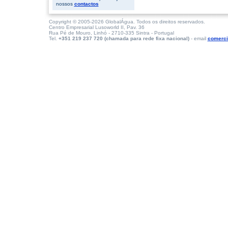
nossos
contactos
Copyright © 2005-2026 GlobalÁgua. Todos os direitos reservados.
Centro Empresarial Lusoworld II, Pav. 36
Rua Pé de Mouro, Linhó - 2710-335 Sintra - Portugal
Tel.
+351 219 237 720 (chamada para rede fixa nacional)
- email
comerci